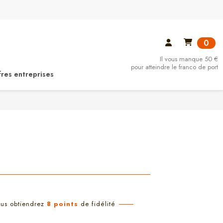
0
Il vous manque 50 €
pour atteindre le franco de port
fres entreprises
ous obtiendrez
8
points
de fidélité