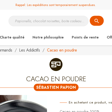
Rappel: Les expéditions sont temporairement suspendues.
search
Charte qualité
Notre philosophie
Points de vente
Of
ourmands
Les Addictifs
Cacao en poudre
CACAO EN POUDRE
SÉBASTIEN PAPION
En achetant ce produit, v
Cacao en poudre 100%