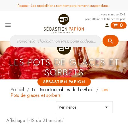
Rappel: Les expéditions sont temporairement suspendues.
Il vous manque 50 €
pour atteindre le franco de port

0
search
LES POTS DE GLACES ET
SORBETS
SÉBASTIEN PAPION
Accueil
Les Incontournables de la Glace
Les
Pots de glaces et sorbets

Pertinence
Affichage 1-12 de 21 article(s)