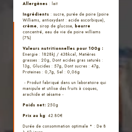
Allergènes
: lait
Ingrédients
: sucre, purée de poire (poire
Williams, antioxydant : acide ascorbique),
crème
, sirop de glucose,
beurre
concentré, eau de vie de poire williams
(7%)
Valeurs nutritionnelles pour 100g :
Energie : 1828kJ / 438kcal, Matières
grasses : 20g, Dont acides gras saturés :
13g, Glucides : 57g, Dont sucres : 47g,
Proteines : 0,7g, Sel : 0,06g
- Produit fabriqué dans un laboratoire qui
manipule et utilise des fruits à coques,
arachide et sésame -
Poids net:
250g
Prix au kg
: 42.80€
Durée de consommation optimale * : De 8
à 42 jours