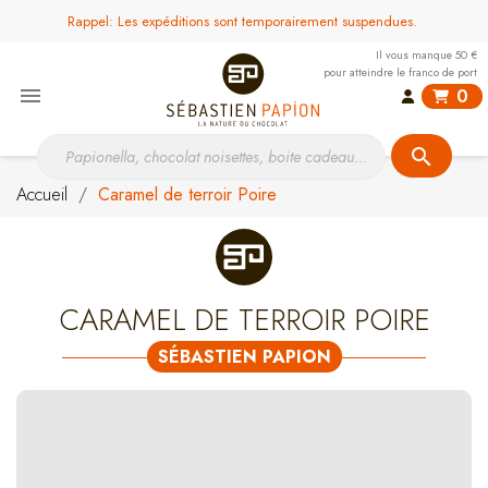
Rappel: Les expéditions sont temporairement suspendues.
Il vous manque 50 €
pour atteindre le franco de port

0
search
Accueil
Caramel de terroir Poire
CARAMEL DE TERROIR POIRE
SÉBASTIEN PAPION