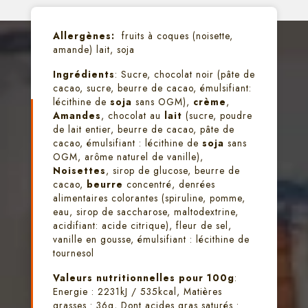
Allergènes:
fruits à coques (noisette,
amande) lait, soja
Ingrédients
: Sucre, chocolat noir (pâte de
cacao, sucre, beurre de cacao, émulsifiant:
lécithine de
soja
sans OGM),
crème
,
Amandes
, chocolat au
lait
(sucre, poudre
de lait entier, beurre de cacao, pâte de
cacao, émulsifiant : lécithine de
soja
sans
OGM, arôme naturel de vanille),
Noisettes
, sirop de glucose, beurre de
cacao,
beurre
concentré, denrées
alimentaires colorantes (spiruline, pomme,
eau, sirop de saccharose, maltodextrine,
acidifiant: acide citrique), fleur de sel,
vanille en gousse, émulsifiant : lécithine de
tournesol
Valeurs nutritionnelles pour 100g
:
Energie : 2231kJ / 535kcal, Matières
grasses : 36g, Dont acides gras saturés :