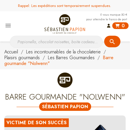
Rappel: Les expéditions sont temporairement suspendues.
Il vous manque 50 €
pour atteindre le franco de port

0
search
Accueil
Les incontournables de la chocolaterie
Plaisirs gourmands
Les Barres Gourmandes
Barre
gourmande "Nolwenn"
BARRE GOURMANDE "NOLWENN"
SÉBASTIEN PAPION
VICTIME DE SON SUCCÈS