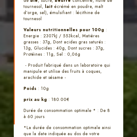
de
blé
, sucre,
beurre
concentré, huile de
tournesol,
lait
écrémé en poudre, malt
d’orge, sel), émulsifiant : lécithine de
tournesol
Valeurs nutritionnelles pour 100g
:
Energie : 2307kJ / 553kcal, Matières
grasses : 37g, Dont acides gras saturés :
13g, Glucides : 40g, Dont sucres : 37g,
Protéines : 11g, Sel : 0,06g
- Produit fabriqué dans un laboratoire qui
manipule et utilise des fruits à coques,
arachide et sésame -
Poids
: 10g
prix au kg
: 180.00€
Durée de consommation optimale * : De 8
à 60 jours
*La durée de consommation optimale ainsi
que la date indiquée au dos de votre