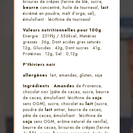
brisures de crêpes (farine de blé, sucre,
beurre
concentré, huile de tournesol,
lait
écrémé en poudre, malt d’orge, sel),
émulsifiant : lécithine de tournesol
Valeurs nutritionnelles pour 100g
:
Energie : 2319kJ / 556kcal, Matières
grasses : 36g, Dont acides gras saturés :
12g, Glucides : 43g, Dont sucres : 41g,
Protéines : 12g, Sel : 0,12g
P'thiviers noir
allergènes
: lait, amandes, gluten, soja
Ingrédients
:
Amandes
de Provence,
chocolat noir (pâte de cacao, sucre, beurre
de cacao, émulsifiant: lécithine de
soja
sans OGM), sucre, chocolat au
lait
(sucre,
poudre de
lait
entier, beurre de cacao,
pâte de cacao, émulsifiant : lécithine de
soja
sans OGM, arôme naturel de vanille),
beurre de cacao, brisures de crêpes (farine