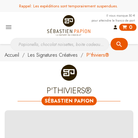
Rappel: Les expéditions sont temporairement suspendues.
Il vous manque 50 €
pour atteindre le franco de port

0
search
Accueil
Les Signatures Créatives
P'thiviers®
P'THIVIERS®
SÉBASTIEN PAPION