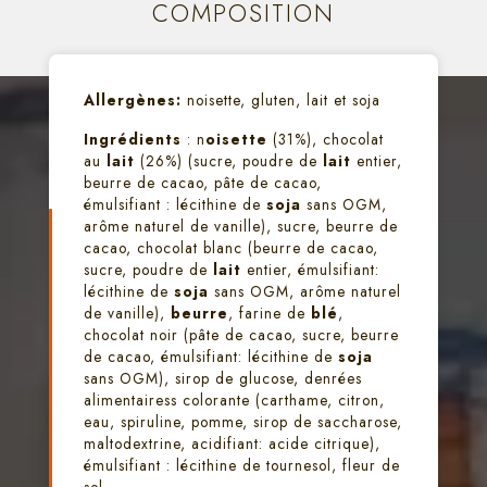
COMPOSITION
Allergènes:
noisette, gluten, lait et soja
Ingrédients
: n
oisette
(31%), chocolat
au
lait
(26%) (sucre, poudre de
lait
entier,
beurre de cacao, pâte de cacao,
émulsifiant : lécithine de
soja
sans OGM,
arôme naturel de vanille), sucre, beurre de
cacao, chocolat blanc (beurre de cacao,
sucre, poudre de
lait
entier, émulsifiant:
lécithine de
soja
sans OGM, arôme naturel
de vanille),
beurre
, farine de
blé
,
chocolat noir (pâte de cacao, sucre, beurre
de cacao, émulsifiant: lécithine de
soja
sans OGM), sirop de glucose, denrées
alimentairess colorante (carthame, citron,
eau, spiruline, pomme, sirop de saccharose,
maltodextrine, acidifiant: acide citrique),
émulsifiant : lécithine de tournesol, fleur de
sel