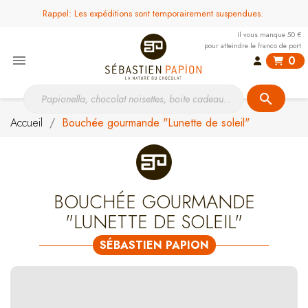
Rappel: Les expéditions sont temporairement suspendues.
Il vous manque 50 €
pour atteindre le franco de port

0
search
Accueil
Bouchée gourmande "Lunette de soleil"
BOUCHÉE GOURMANDE
"LUNETTE DE SOLEIL"
SÉBASTIEN PAPION