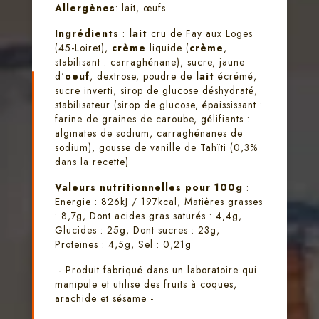
Allergènes
: lait, œufs
Ingrédients
:
lait
cru de Fay aux Loges
(45-Loiret),
crème
liquide (
crème
,
stabilisant : carraghénane), sucre, jaune
d'
oeuf
, dextrose, poudre de
lait
écrémé,
sucre inverti, sirop de glucose déshydraté,
stabilisateur (sirop de glucose, épaississant :
farine de graines de caroube, gélifiants :
alginates de sodium, carraghénanes de
sodium), gousse de vanille de Tahïti (0,3%
dans la recette)
Valeurs nutritionnelles pour 100g
:
Energie : 826kJ / 197kcal, Matières grasses
: 8,7g, Dont acides gras saturés : 4,4g,
Glucides : 25g, Dont sucres : 23g,
Proteines : 4,5g, Sel : 0,21g
- Produit fabriqué dans un laboratoire qui
manipule et utilise des fruits à coques,
arachide et sésame -