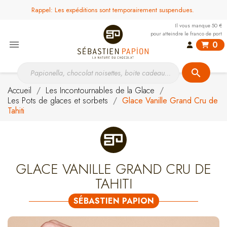
Rappel: Les expéditions sont temporairement suspendues.
Il vous manque 50 €
pour atteindre le franco de port

0
search
Accueil
Les Incontournables de la Glace
Les Pots de glaces et sorbets
Glace Vanille Grand Cru de
Tahiti
GLACE VANILLE GRAND CRU DE
TAHITI
SÉBASTIEN PAPION